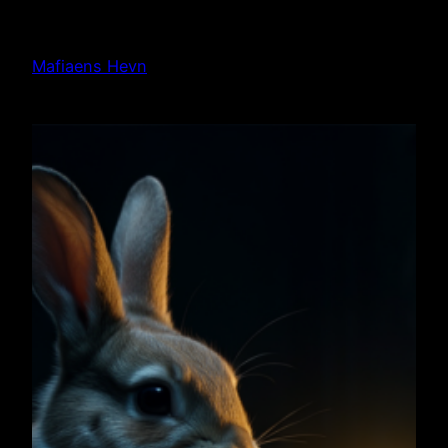
Hopp
til
Mafiaens Hevn
innhold