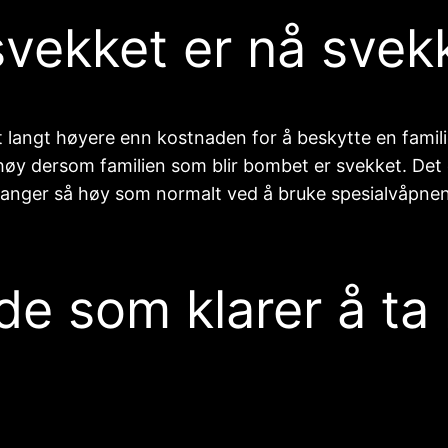
svekket er nå svek
 langt høyere enn kostnaden for å beskytte en familie,
øy dersom familien som blir bombet er svekket. Det e
i ganger så høy som normalt ved å bruke spesialvåpnen
l de som klarer å t