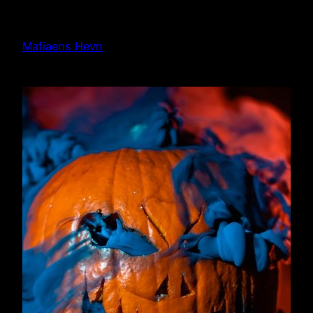
Hopp
til
Mafiaens Hevn
innhold