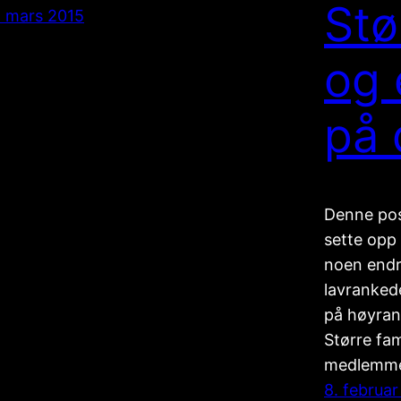
Stø
. mars 2015
og 
på 
Denne pos
sette opp 
noen endri
lavrankede
på høyran
Større fam
medlemmer
8. februar