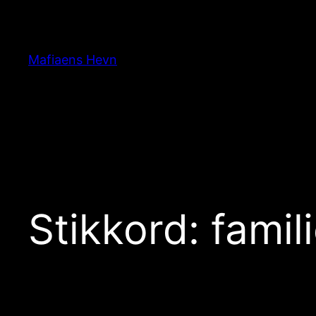
Hopp
til
innhold
Mafiaens Hevn
Stikkord:
famil